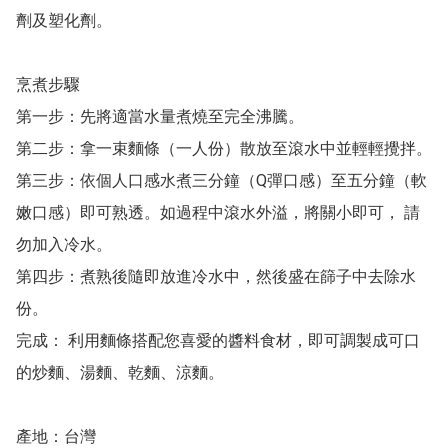
劑及塑化劑。

烹煮步驟

第一步：先將適當水量煮燒至完全沸騰。

第二步：拿一束麵條（一人份）散放至滾水中並輕輕攪拌。

第三步：依個人口感水煮三分鐘（Q彈口感）至五分鐘（軟
嫩口感）即可熟透。如過程中滾水外溢，將關小即可， 請
勿加入冷水。

第四步：煮熟後隨即放進冷水中，然後盛在篩子中去除水
份。

完成： 利用麵條搭配您喜愛的醬料食材，即可調製成可口
的炒麵、湯麵、乾麵、涼麵。

產地：台灣