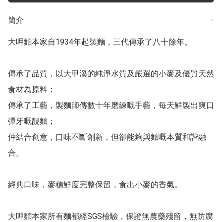
簡介
−
大呷麵本家自1934年起製麵，三代傳承了八十餘年。

傳承了品質，以大甲溪的純淨水質及嚴選的小麥及優質天然
食材為原料；

傳承了工藝，製麵師傳數十年磨練嘅手藝，每天鮮製出爽口
彈牙嘅靚麵；

仲結合創意，口味不斷創新，但卻能夠與麵嘅本質和諧融
合。

經典口味，麥穗鮮度完整保留，食出小麥的香氣。

大呷麵本家所有麵都經SGS檢驗，保證無農藥殘留，無防腐