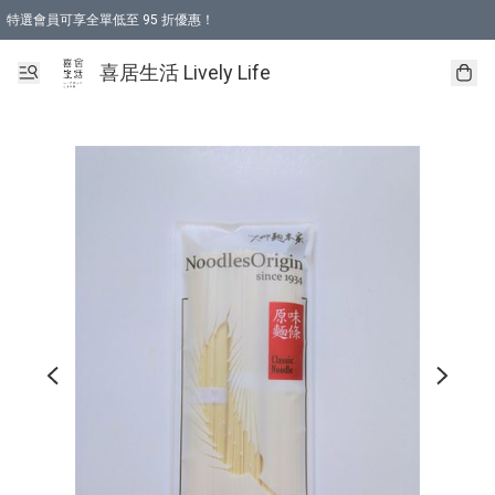
特選會員可享全單低至 95 折優惠！
購物折後滿$600免運費優惠 (減價貨品除外）
購物折後滿$320 即可免費於「順豐站」或「順豐智能櫃」自提點取貨 （冷凍食品/
喜居生活 Lively Life