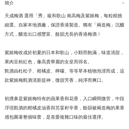
簡介
−
天成梅酒 選用「秀」級和歌山 南高梅及紫姬梅，每粒精挑
細選。自家本地酒廠，保證香港製造。獨有「兩造梅」沉釀
方式，釀造出口感豐富、餘韻尤長的香港梅酒！

紫姬梅收成於初夏的日本和歌山，小顆而飽滿，味道清甜，
果肉呈粉紅色，像高貴華麗的女皇而得名。

氈酒由杜松子、柑橘皮、檸檬、等等草本植物泡浸而成，這
款紫姬梅氈酒清新提神，微甜芳香，純淨而爽口。

初撲鼻是紫姬梅特有的蘋果香和花香，入口瞬間微苦，中段
浮現氈酒的柑橘皮油香與芫荽籽辛香，餘韻被兩造梅的果香
感包圍著整個味蕾，是喜愛複雜口味的最佳選擇。
