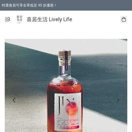
特選會員可享全單低至 95 折優惠！
購物折後滿$600免運費優惠 (減價貨品除外）
購物折後滿$320 即可免費於「順豐站」或「順豐智能櫃」自提點取貨 （冷凍食品/
喜居生活 Lively Life