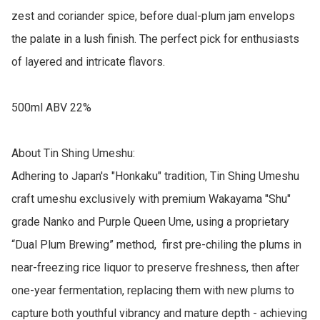
zest and coriander spice, before dual-plum jam envelops 
the palate in a lush finish. The perfect pick for enthusiasts 
of layered and intricate flavors.

500ml ABV 22%

About Tin Shing Umeshu:

Adhering to Japan's "Honkaku" tradition, Tin Shing Umeshu 
craft umeshu exclusively with premium Wakayama "Shu" 
grade Nanko and Purple Queen Ume, using a proprietary 
“Dual Plum Brewing” method,  first pre-chiling the plums in 
near-freezing rice liquor to preserve freshness, then after 
one-year fermentation, replacing them with new plums to 
capture both youthful vibrancy and mature depth - achieving 