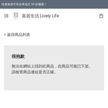
特選會員可享全單低至 95 折優惠！
購物折後滿$600免運費優惠 (減價貨品除外）
購物折後滿$320 即可免費於「順豐站」或「順豐智能櫃」自提點取貨 （冷凍食品/
喜居生活 Lively Life
< 返回商品列表
很抱歉
無法在網站上找到此商品，此商品可能已下架。
請檢查商品連結是否正確。