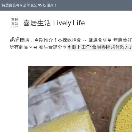
特選會員可享全單低至 95 折優惠！
購物折後滿$600免運費優惠 (減價貨品除外）
購物折後滿$320 即可免費於「順豐站」或「順豐智能櫃」自提點取貨 （冷凍食品/
喜居生活 Lively Life
🌈🌈 團購．今期推介！
🍚揀飲擇食 ～ 嚴選食材
🍵 無農藥
所有商品
🍯 養生食譜分享
👩🏻👨🏻‍🦱 會員專區
💰付款方