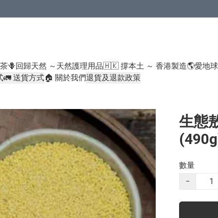
米類/厠紙/6折或以下貨品除外）
好茶
🪻回歸天然 ～天然護理用品
🇭🇰 撐本土 ～ 香港製造
🌎愛地
式
🚛 送貨方式
🏠 關於我們
退貨及退款政策
生態敖
(490g
數量
−