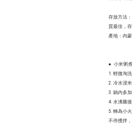
存放方法：
質最佳，存
產地：內蒙
●  小米粥煮
1. 輕微淘洗
2. 冷水浸
3. 鍋內多
4. 水沸
5. 轉為
不停攪拌，