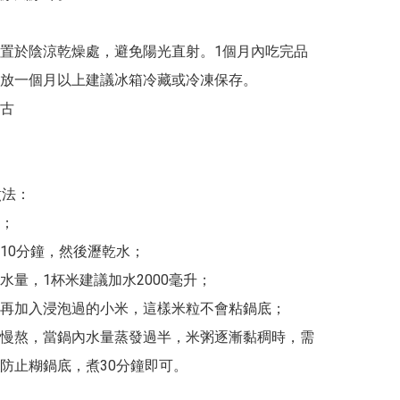
置於陰涼乾燥處，避免陽光直射。1個月內吃完品
放一個月以上建議冰箱冷藏或冷凍保存。

古

法：

；

米10分鐘，然後瀝乾水；

加水量，1杯米建議加水2000毫升；

騰後再加入浸泡過的小米，這樣米粒不會粘鍋底；

小火慢熬，當鍋內水量蒸發過半，米粥逐漸黏稠時，需
防止糊鍋底，煮30分鐘即可。
