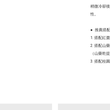
稍微冷卻後
性。

●  推薦搭配
1. 搭配
2. 搭配
（山藥乾提
3. 搭配