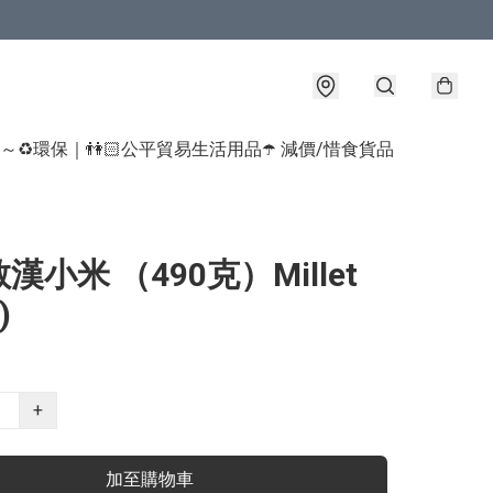
球～♻️環保｜👫🏻公平貿易生活用品
☂️ 減價/惜食貨品
漢小米 （490克）Millet
)
+
加至購物車