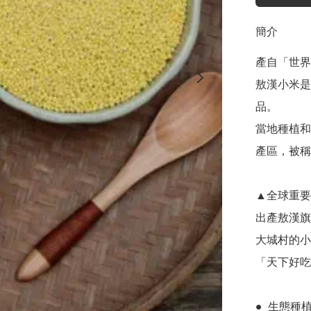
簡介
產自「世界
敖漢小米是
品。

當地種植和
產區，被稱
▲全球重要
出產敖漢旗
大城村的小
「天下好吃
●  生態種