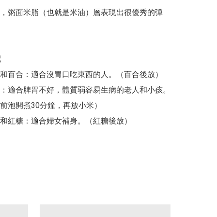
，粥面米脂（也就是米油）層表現出很優秀的彈


紅棗和百合：適合沒胃口吃東西的人。（百合後放）

山藥：適合脾胃不好，體質弱容易生病的老人和小孩。
前泡開煮30分鐘，再放小米）

桂圓和紅糖：適合婦女補身。（紅糖後放）