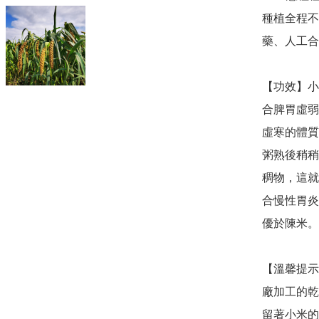
種植全程不
藥、人工合
【功效】小
合脾胃虛弱
虛寒的體質
粥熟後稍稍
稠物，這就
合慢性胃炎
優於陳米。

【溫馨提示
廠加工的乾
留著小米的