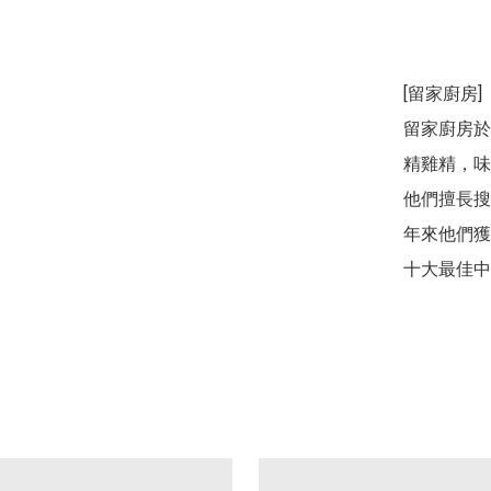
[留家廚房]

留家廚房於
精雞精，味
他們擅長搜
年來他們獲
十大最佳中