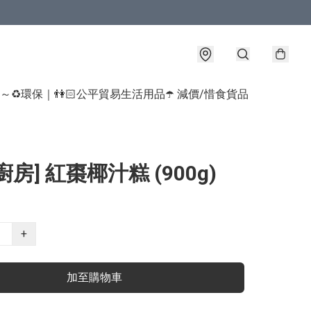
球～♻️環保｜👫🏻公平貿易生活用品
☂️ 減價/惜食貨品
廚房] 紅棗椰汁糕 (900g)
+
加至購物車