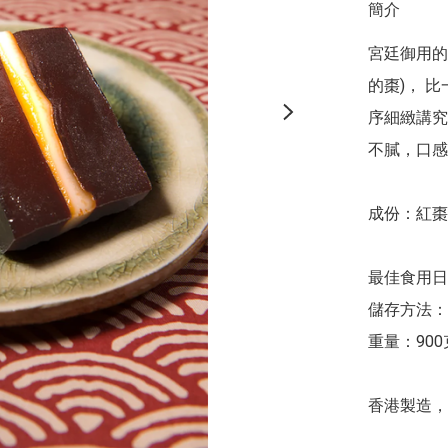
簡介
宮廷御用的
的棗)， 
序細緻講究
不膩，口感
成份：紅棗
最佳食用日期
儲存方法：所
重量：900克
香港製造，