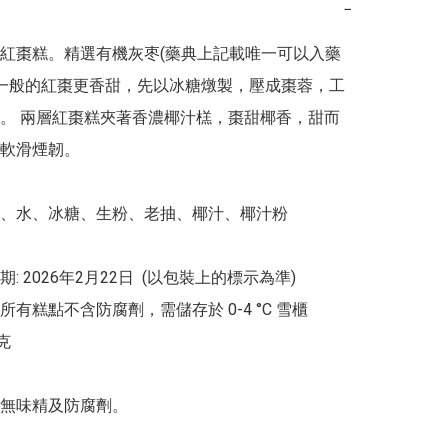
−
紅棗糕。精選有機灰枣(藥典上記載唯一可以入藥
比一般的紅棗更香甜，先以冰糖燉製，壓成棗蓉，工
。 兩層紅棗糕夾著香濃椰汁榚，棗甜椰香，甜而
軟滑煙韌。

、水、冰糖、生粉、老抽、椰汁、椰汁粉

: 2026年2月22日  (以包裝上的標示為準)

有糕點不含防腐劑，需儲存於 0-4 °C 雪櫃



無味精及防腐劑。
