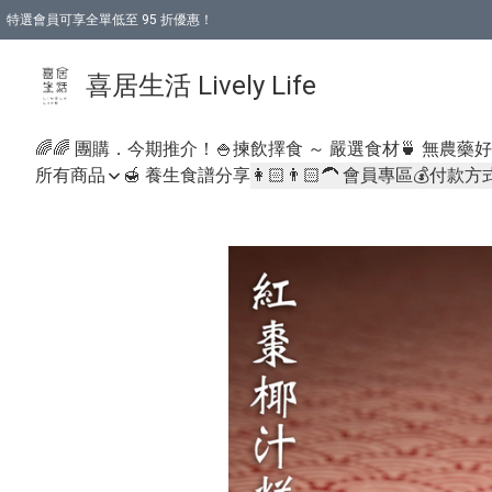
特選會員可享全單低至 95 折優惠！
購物折後滿$600免運費優惠 (減價貨品除外）
購物折後滿$320 即可免費於「順豐站」或「順豐智能櫃」自提點取貨 （冷凍食品/
喜居生活 Lively Life
🌈🌈 團購．今期推介！
🍚揀飲擇食 ～ 嚴選食材
🍵 無農藥
所有商品
🍯 養生食譜分享
👩🏻👨🏻‍🦱 會員專區
💰付款方