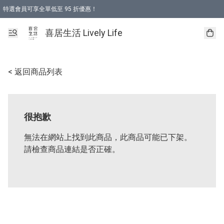
特選會員可享全單低至 95 折優惠！
購物折後滿$600免運費優惠 (減價貨品除外）
購物折後滿$320 即可免費於「順豐站」或「順豐智能櫃」自提點取貨 （冷凍食品/
喜居生活 Lively Life
< 返回商品列表
很抱歉
無法在網站上找到此商品，此商品可能已下架。
請檢查商品連結是否正確。