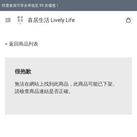
特選會員可享全單低至 95 折優惠！
購物折後滿$600免運費優惠 (減價貨品除外）
購物折後滿$320 即可免費於「順豐站」或「順豐智能櫃」自提點取貨 （冷凍食品/
喜居生活 Lively Life
< 返回商品列表
很抱歉
無法在網站上找到此商品，此商品可能已下架。
請檢查商品連結是否正確。