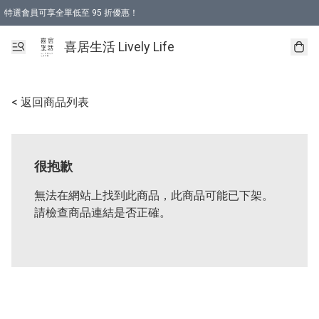
特選會員可享全單低至 95 折優惠！
購物折後滿$600免運費優惠 (減價貨品除外）
購物折後滿$320 即可免費於「順豐站」或「順豐智能櫃」自提點取貨 （冷凍食品/
喜居生活 Lively Life
< 返回商品列表
很抱歉
無法在網站上找到此商品，此商品可能已下架。
請檢查商品連結是否正確。