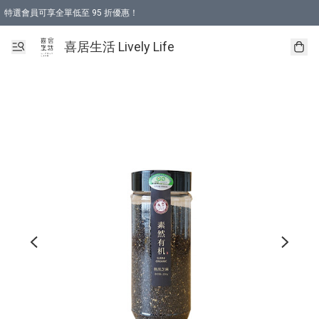
特選會員可享全單低至 95 折優惠！
購物折後滿$600免運費優惠 (減價貨品除外）
購物折後滿$320 即可免費於「順豐站」或「順豐智能櫃」自提點取貨 （冷凍食品/
喜居生活 Lively Life