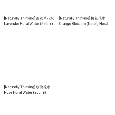
[Naturally Thinking] 薰衣草花水
[Naturally Thinking] 橙花花水
Lavender Floral Water (250ml)
Orange Blossom (Neroli) Floral
Water (250ml)
[Naturally Thinking] 玫瑰花水
Rose Floral Water (250ml)