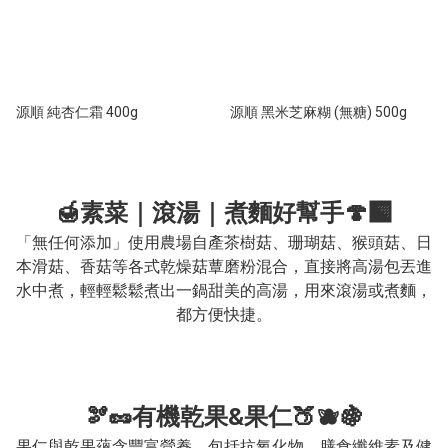
源順 純杏仁霜 400g
源順 黑米芝麻糊 (無糖) 500g
🍯素菜｜滾湯｜煮麵好幫手🍄‍🟫
「無任何添加」使用農場自產茶樹菇、珊瑚菇、猴頭菇、日
本滑菇、香菇等各式乾燥菇蕈磨粉混合，直接將高湯包丟進
水中煮，輕輕鬆鬆煮出一鍋甜美的高湯，用來滾湯或煮麵，
都方便快捷。
🫘🥜有機乾果&果仁🍑🫐🍇
果仁與乾果蘊含豐富營養，包括抗氧化物、膳食纖維素及健