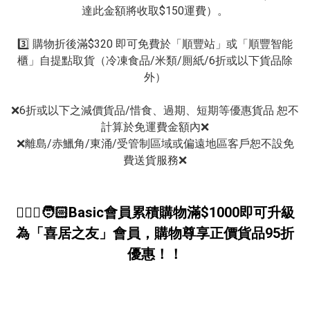
達此金額將收取$150運費）。

3️⃣ 購物折後滿$320 即可免費於「順豐站」或「順豐智能
櫃」自提點取貨（冷凍食品/米類/厠紙/6折或以下貨品除
外）

❌6折或以下之減價貨品/惜食、過期、短期等優惠貨品 恕不
計算於免運費金額內❌

❌離島/赤鱲角/東涌/受管制區域或偏遠地區客戶恕不設免
費送貨服務❌
🧔🏻‍♀️🧑🏻Basic會員累積購物滿$1000即可升級
為「喜居之友」會員，購物尊享正價貨品95折
優惠！！