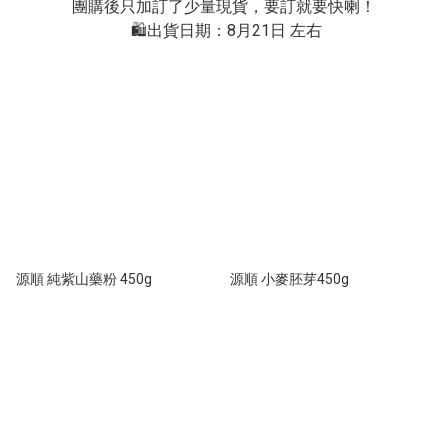
團購後只加訂了少量現貨，要訂就要快喇！

 🛍出貨日期：8月21日 左右
源順 純紫山藥粉 450g
源順 小麥胚芽450g