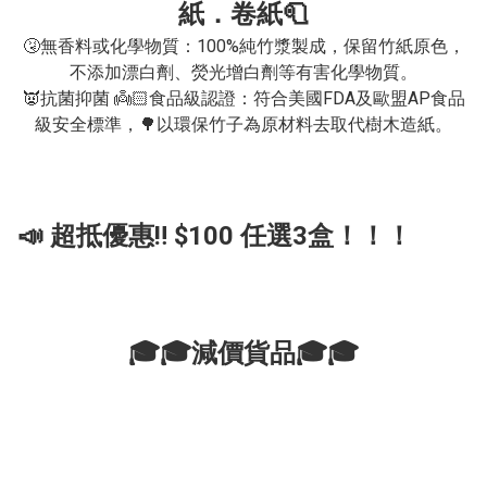
紙．卷紙🧻
🤧無香料或化學物質：100%純竹漿製成，保留竹紙原色，
不添加漂白劑、熒光增白劑等有害化學物質。

👿抗菌抑菌 👼🏻食品級認證：符合美國FDA及歐盟AP食品
級安全標準，🌳以環保竹子為原材料去取代樹木造紙。
📣 超抵優惠‼️ $100 任選3盒！！！
🎓🎓減價貨品🎓🎓