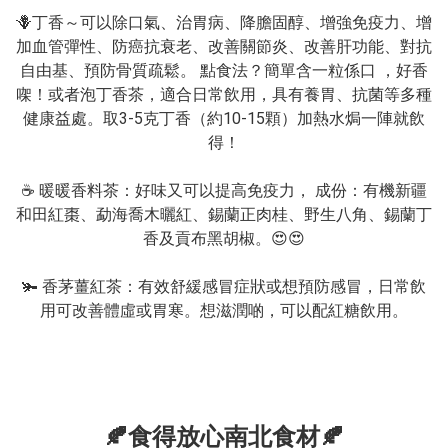
🪻丁香～可以除口氣、治胃病、降膽固醇、增強免疫力、增
加血管彈性、防癌抗衰老、改善關節炎、改善肝功能、對抗
自由基、預防骨質疏鬆。 點食法？簡單含一粒係口 ，好香
㗎！或者泡丁香茶，適合日常飲用，具有養胃、抗菌等多種
健康益處。取3-5克丁香（約10-15顆）加熱水焗一陣就飲
得！

☕️ 暖暖香料茶：好味又可以提高免疫力， 成份：有機新疆
和田紅棗、勐海喬木曬紅、錫蘭正肉桂、野生八角、錫蘭丁
香及貢布黑胡椒。😍😍

🫚 香茅薑紅茶：有效舒緩感冒症狀或想預防感冒，日常飲
用可改善體虛或胃寒。想滋潤啲，可以配紅糖飲用。

🍂​食得放心南北食材🍂