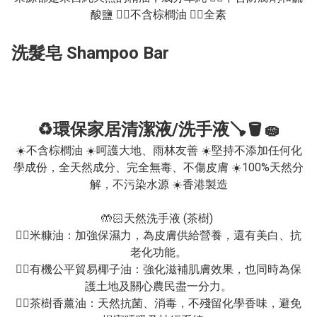
酸鹽 👍🏻不含棕櫚油 👍🏻全素
洗髮皂 Shampoo Bar
♻️環保家居清潔液/洗手液🪠🪣🧽
☀️不含棕櫚油 ☀️呵護大地、雨林友善 ☀️堅持不添加任何化
學成份，全天然成分、完全無毒、不傷皮膚 ☀️100%天然分
解，不污染水源 ☀️香港製造

🤲🏻天然洗手液 (茶樹) 

👉🏻米糠油：加強保濕力，為皮膚供給營養，還有美白、抗
老化功能。

👉🏻有機公平貿易椰子油：強化滋補肌膚效果，也同時為保
護土地及關心農民盡一分力。

👉🏻茶樹香薰油：天然抗菌、消毒，不殘留化學香味，避免