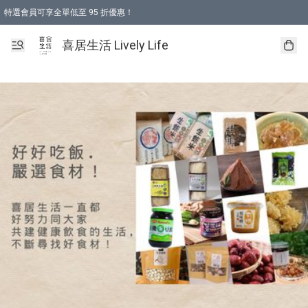
特選會員可享全單低至 95 折優惠！
購物折後滿$600免運費優惠 (減價貨品除外）
購物折後滿$320 即可免費於「順豐站」或「順豐智能櫃」自提點取貨 （冷凍食品/
喜居生活 Lively Life