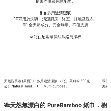
損害呼吸及神經系統。

🪣🧴‎多用途清潔液 

👉🏻可用於洗碗、清潔廚房、浴室、抹地及洗衣。

👉🏻 全天然成分、完全無毒、不傷皮膚

🧽記住配埋環保絲瓜絡清潔棉
天然洗手液 (茶樹) 1
多用途清潔液 （1公
茶籽粉 500克
環保
公升 Natural Hand
斤）Multi-purpose
海綿 Compostable
Soap (Tea Tree) 1L
Cleaner （1L）
Spong
Scour
🎋天然無漂白的 PureBamboo 紙巾．櫥