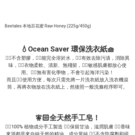
Beetales 本地百花蜜 Raw Honey (225g/450g)
💧Ocean Saver 環保洗衣紙🧺
👍🏻不含塑膠，👍🏻能完全溶於水，👍🏻有效去除污漬，消除異
味，👍🏻衣物柔軟、清新、無殘留，👍🏻敏感肌膚都放心使
用。👍🏻無有害化學物，不會引起海洋污染！

而且👍🏻使用方便，每次只需先將一片洗衣紙放入洗衣機滾
筒，再將衣物放在洗衣紙上，然後照一般洗滌程序即可。
🧚🏻全天然手工皂！
👍🏻100% 植物成分手工製造 👍🏻保留甘油，滋潤肌膚 👍🏻香味
來源都是來自純天然的精油，成分單純 👍🏻不含防腐劑和硫