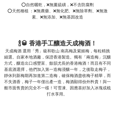
⭕️自然曬乾，❌無薰硫磺，❌不含防腐劑

⭕️天然種植 ：❌無農藥、❌無化肥、❌無除草劑、❌無激
素、❌無添加、❌無基因改造
🍾🥃 香港手工釀造天成梅酒！
天成梅酒 選用「秀」級和歌山 南高梅及紫姬梅，每粒精挑
細選。自家本地酒廠，保證香港製造。獨有「兩造梅」沉釀
方式，釀造出口感豐富、餘韻尤長的香港梅酒！而且有不同
基底酒選擇，他們加入第一造梅浸釀一年，之後取走梅子，
靜休到新梅期再加進第二造梅，確保梅酒盡收梅子精華，而
不失酒香，梅子一年僅出產一造，梅酒顯得份外矜貴！與一
般市面售賣的完全不一樣！可雪凍、因應喜好加入冰塊或梳
打水享用。 