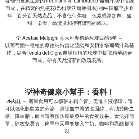
從他們自家生產的Trebbiano 和 Lambrusco 葡萄汁液中提練
而成，在精製的無梗花櫟木(康沃爾橡樹木) 桶中陳釀至少 8 
年。百分百天然產品，不含任何焦糖、色素或添加劑。酸
甜、柔滑、高濃度和擁有濃郁的風味。

🌹 Acetaia Malpighi 意大利摩德納玫瑰白醋5年 ～

以葡萄園中種植的摩德納特雷比亞諾和安切洛塔葡萄汁為基
礎，結合Tenuta del Cigno農場種植的玫瑰中提取精華結合
而成。帶有天然清新的玫瑰花香。
💡神奇健康小幫手：香料！
🪵肉桂 ～ 適量食用可以擴張末稍血管、促進血液循環，還
可以強化胰島素的分泌，清除血中壞的膽固醇，有助於降血
糖、降血脂，而且還有預防癌症發生的食療效果。食法好簡
單，除咗整嘢食，簡單每天早餐加入牛奶、咖啡和乳酪都可
以！
