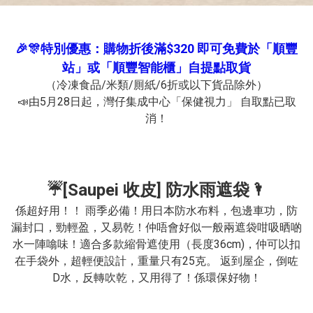
🎉🎊特別優惠：購物折後滿$320 即可免費於「順豐
站」或「順豐智能櫃」自提點取貨
（冷凍食品/米類/厠紙/6折或以下貨品除外）

📣由5月28日起，灣仔集成中心「保健視力」 自取點已取
消！
☔️[Saupei 收皮] 防水雨遮袋🌂
係超好用！！ 雨季必備！用日本防水布料，包邊車功，防
漏封口，勁輕盈，又易乾！仲唔會好似一般兩遮袋咁吸晒啲
水一陣噏味！適合多款縮骨遮使用（長度36cm)，仲可以扣
在手袋外，超輕便設計，重量只有25克。 返到屋企，倒咗
D水，反轉吹乾，又用得了！係環保好物！