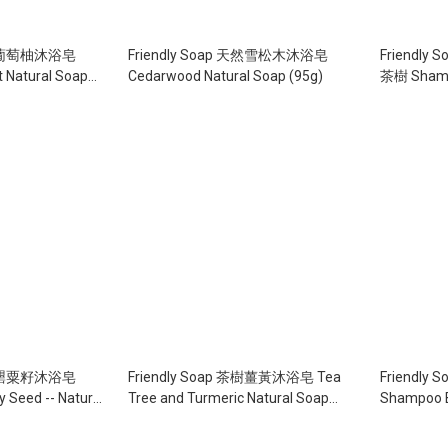
 橙和葡萄柚沐浴皂
Friendly Soap 天然雪松木沐浴皂
Friendl
t Natural Soap
Cedarwood Natural Soap (95g)
茶樹 Shampo
Tree (95g)
Friendly Soap 茶樹薑黃沐浴皂 Tea
Friendly Soap 天然洗髮皂
 Seed -- Natural
Tree and Turmeric Natural Soap
Shampoo B
(95g)
Shampoo B