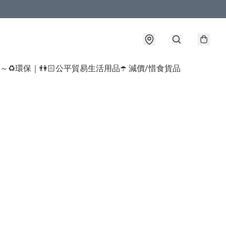
球～♻️環保｜👫🏻公平貿易生活用品
☂️ 減價/惜食貨品