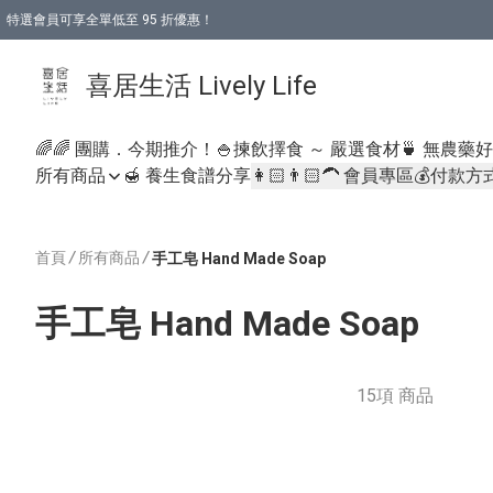
特選會員可享全單低至 95 折優惠！
購物折後滿$600免運費優惠 (減價貨品除外）
購物折後滿$320 即可免費於「順豐站」或「順豐智能櫃」自提點取貨 （冷凍食品/
喜居生活 Lively Life
🌈🌈 團購．今期推介！
🍚揀飲擇食 ～ 嚴選食材
🍵 無農藥
所有商品
🍯 養生食譜分享
👩🏻👨🏻‍🦱 會員專區
💰付款方
首頁
/
所有商品
/
手工皂 Hand Made Soap
手工皂 Hand Made Soap
15項 商品