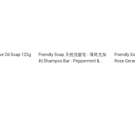
 Oil Soap 125g
Friendly Soap 天然洗髮皂 - 薄荷尤加
Friendl
利 Shampoo Bar - Peppermint &
Rose Gera
Eucalyptus (95g)