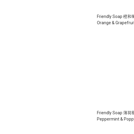
Friendly Soap
Orange & Grapefrui
(95g)
Friendly Soap 薄荷罌粟籽沐浴皂
Peppermint & Poppy
Soap (95g)