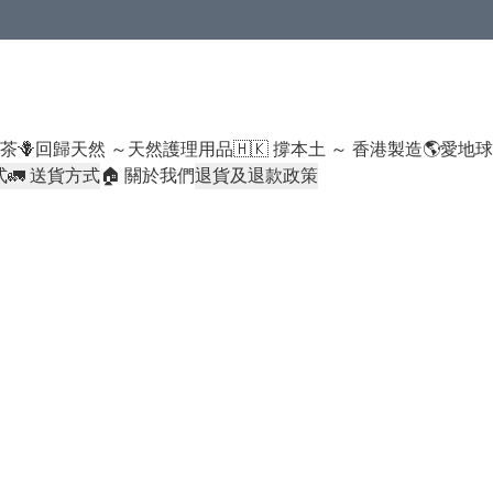
米類/厠紙/6折或以下貨品除外）
好茶
🪻回歸天然 ～天然護理用品
🇭🇰 撐本土 ～ 香港製造
🌎愛地
式
🚛 送貨方式
🏠 關於我們
退貨及退款政策