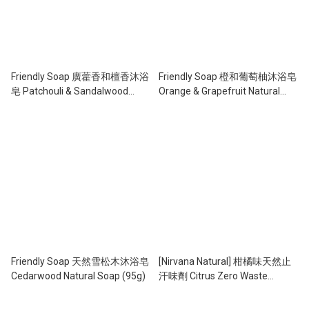
Friendly Soap 廣藿香和檀香沐浴
Friendly Soap 橙和葡萄柚沐浴皂
皂 Patchouli & Sandalwood
Orange & Grapefruit Natural
Natural Soap (95g)
Soap (95g)
Friendly Soap 天然雪松木沐浴皂
[Nirvana Natural] 柑橘味天然止
Cedarwood Natural Soap (95g)
汗味劑 Citrus Zero Waste
Deodorant 70g