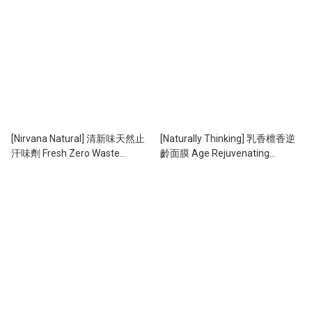
[Nirvana Natural] 清新味天然止
[Naturally Thinking] 乳香檀香逆
汗味劑 Fresh Zero Waste
齡面膜 Age Rejuvenating
Deodorant 70g
Frankincense & Sandalwood
Face Mask for Mature Skin
120ml