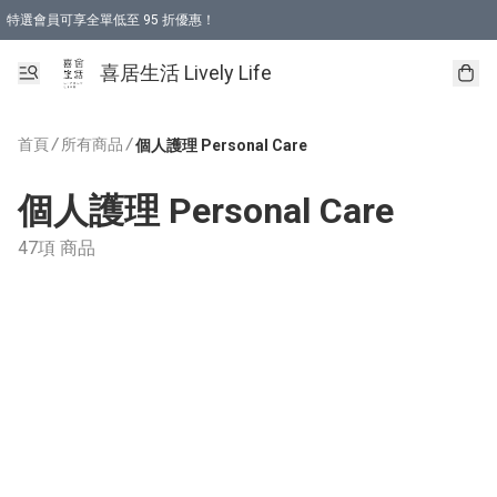
特選會員可享全單低至 95 折優惠！
購物折後滿$600免運費優惠 (減價貨品除外）
購物折後滿$320 即可免費於「順豐站」或「順豐智能櫃」自提點取貨 （冷凍食品/
喜居生活 Lively Life
首頁
/
所有商品
/
個人護理 Personal Care
個人護理 Personal Care
47項 商品