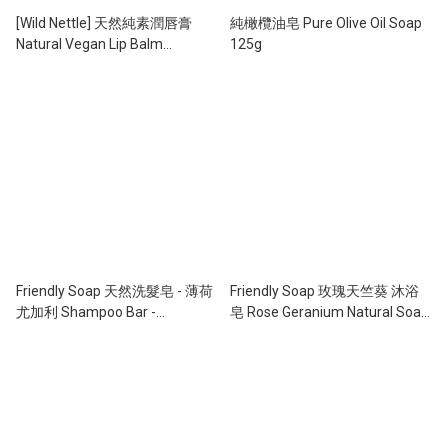
[Wild Nettle] 天然純素潤唇膏
純橄欖油皂 Pure Olive Oil Soap
Natural Vegan Lip Balm
125g
（15ml）
Friendly Soap 天然洗髮皂 - 薄荷
Friendly Soap 玫瑰天竺葵 沐浴
尤加利 Shampoo Bar -
皂 Rose Geranium Natural Soap
Peppermint & Eucalyptus (95g)
(95g)