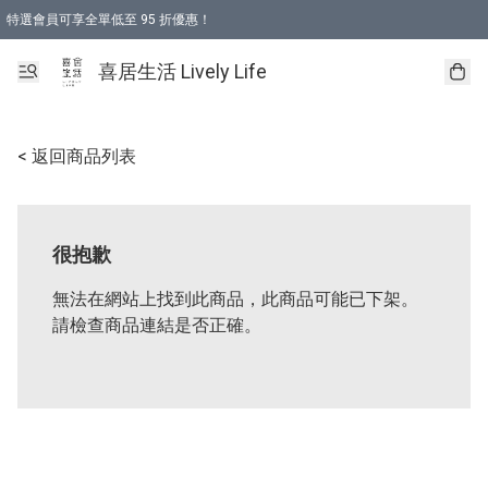
特選會員可享全單低至 95 折優惠！
購物折後滿$600免運費優惠 (減價貨品除外）
購物折後滿$320 即可免費於「順豐站」或「順豐智能櫃」自提點取貨 （冷凍食品/
喜居生活 Lively Life
< 返回商品列表
很抱歉
無法在網站上找到此商品，此商品可能已下架。
請檢查商品連結是否正確。