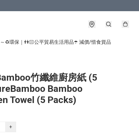
球～♻️環保｜👫🏻公平貿易生活用品
☂️ 減價/惜食貨品
eBamboo竹纖維廚房紙 (5
ureBamboo Bamboo
en Towel (5 Packs)
+