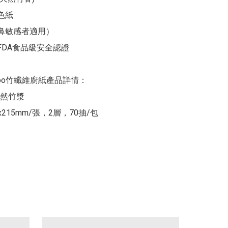
紙 

鼻敏感者適用）

FDA食品級安全認證

mboo竹纖維廚紙產品詳情：

然竹漿

215mm/張，2層，70抽/包
