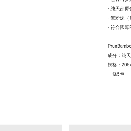
- 純天然原色
- 無粉沬（
- 符合國際
PrueBa
成分：純天
規格：205x
一條5包