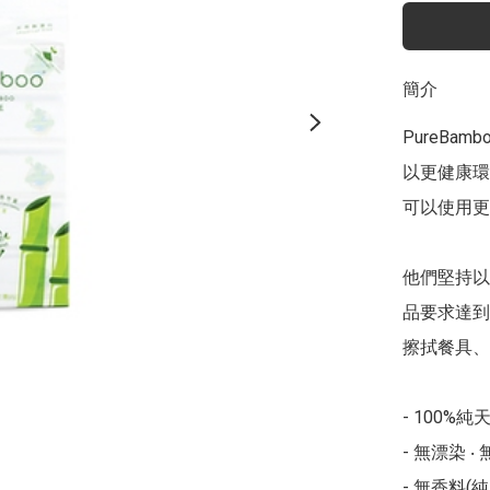
簡介
PureB
以更健康環
可以使用更
他們堅持以
品要求達到
擦拭餐具、
- 100%純
- 無漂染 
- 無香料(純