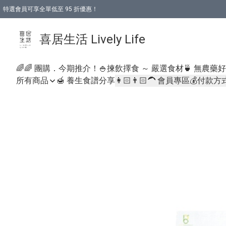
特選會員可享全單低至 95 折優惠！
購物折後滿$600免運費優惠 (減價貨品除外）
購物折後滿$320 即可免費於「順豐站」或「順豐智能櫃」自提點取貨 （冷凍食品/
喜居生活 Lively Life
🌈🌈 團購．今期推介！
🍚揀飲擇食 ～ 嚴選食材
🍵 無農藥
所有商品
🍯 養生食譜分享
👩🏻👨🏻‍🦱 會員專區
💰付款方