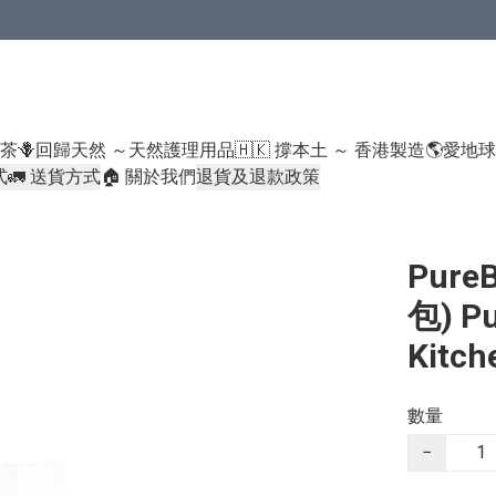
米類/厠紙/6折或以下貨品除外）
好茶
🪻回歸天然 ～天然護理用品
🇭🇰 撐本土 ～ 香港製造
🌎愛地
式
🚛 送貨方式
🏠 關於我們
退貨及退款政策
Pur
包) P
Kitch
數量
−