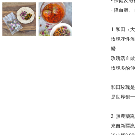
- 保健及滋
- 降血脂、
1. 和田（
玫瑰花性溫
鬱

玫瑰活血散
玫瑰多酚仲
和田玫瑰是
是世界獨一
2. 無農藥
來自新疆崑