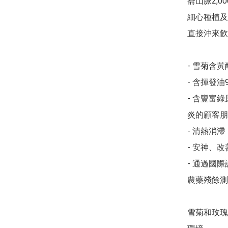
崙山脈2,
細心種植及
直接沖來飮
- 雪菊含黃
- 含揮發油
- 含豐富
炎的顧客朋
- 清熱消
- 安神、改
- 通過國際
農藥殘餘測
雪菊和玫瑰