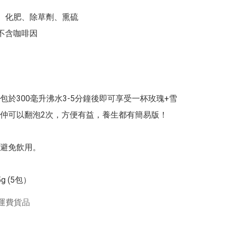
藥、化肥、除草劑、熏硫

不含咖啡因

包於300毫升沸水3-5分鐘後即可享受一杯玫瑰+雪
仲可以翻泡2次，方便有益，養生都有簡易版！

避免飲用。

5g (5包）
運費貨品