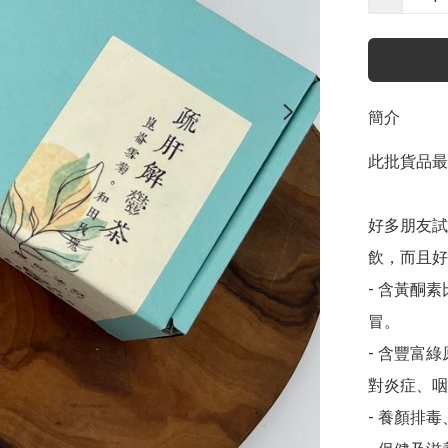
簡介
此批貨品最佳
好多朋友試
飲，而且好
- 含黃酮
冒。

- 含豐富
對炎症、咽
- 養顏排