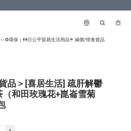
球～♻️環保｜👫🏻公平貿易生活用品
☂️ 減價/惜食貨品
貨品＞[喜居生活] 疏肝解鬱
茶（和田玫瑰花+崑崙雪菊
包
+