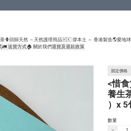
米類/厠紙/6折或以下貨品除外）
好茶
🪻回歸天然 ～天然護理用品
🇭🇰 撐本土 ～ 香港製造
🌎愛地
式
🚛 送貨方式
🏠 關於我們
退貨及退款政策
固定價格
<惜食
養生
）x 5
數量
−