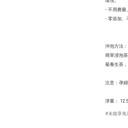
環境。

- 不用農
- 零添加、
沖泡方法：

簡單浸泡茶
菊養生茶，
注意：孕婦
淨重： 12.
未能享免