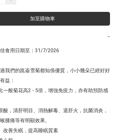
加至購物車
−
食用日期至：31/7/2026

過我們的崑崙雪菊都知係優質，小小幾朵已經好好
有益：

素比一般菊花高2 - 5倍，增強免疫力，亦有助預防感
綠原酸，清肝明目、消熱解毒、退肝火，抗菌消炎，
喉腫痛等有明顯效果。

毒、改善失眠，提高睡眠質素
