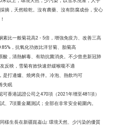
000米以上，環境天然，少污染，以雪水澆灌，人手
採摘，天然晾乾。沒有農藥、沒有防腐成份，安心
！

酮素比一般菊花高2 - 5倍，增強免疫力、改善三高

9.85%，抗氧化功效比洋甘菊、胎菊高

綠原酸，清熱解毒、有助抗菌消炎。不少曾患新冠肺
友反映，雪菊有效快速舒緩喉嚨不適

滯，是打邊爐、燒烤良伴。冷泡、熱飲均可

善失眠

認可香港認證公司之470項（2021年增至481項）
試、7項重金屬測試；全部在非常安全範圍內。

同樣生長在新疆崑崙山: 環境天然、少污染的優質