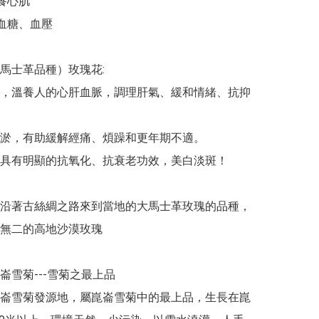
養心肌

血糖、血壓

大馬士革品種）玫瑰花:

，溫養人的心肝血脈，調理肝氣、緩和情緒、抗抑
淤，有助緩解經痛、煩躁和更年期不適。

具有明顯的抗氧化、抗衰老功效，美白淡斑！

沿著古絲綢之路來到當地的大馬士革玫瑰的品種，
無二的高地沙漠玫瑰

崑崙雪菊---雪菊之最上品

崙雪菊發源地，屬崑崙雪菊中的最上品，生長在崑