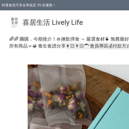
特選會員可享全單低至 95 折優惠！
購物折後滿$600免運費優惠 (減價貨品除外）
購物折後滿$320 即可免費於「順豐站」或「順豐智能櫃」自提點取貨 （冷凍食品/
喜居生活 Lively Life
🌈🌈 團購．今期推介！
🍚揀飲擇食 ～ 嚴選食材
🍵 無農藥
所有商品
🍯 養生食譜分享
👩🏻👨🏻‍🦱 會員專區
💰付款方