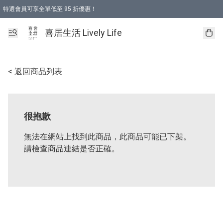
特選會員可享全單低至 95 折優惠！
購物折後滿$600免運費優惠 (減價貨品除外）
購物折後滿$320 即可免費於「順豐站」或「順豐智能櫃」自提點取貨 （冷凍食品/
喜居生活 Lively Life
< 返回商品列表
很抱歉
無法在網站上找到此商品，此商品可能已下架。
請檢查商品連結是否正確。