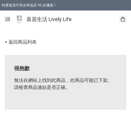
特選會員可享全單低至 95 折優惠！
購物折後滿$600免運費優惠 (減價貨品除外）
購物折後滿$320 即可免費於「順豐站」或「順豐智能櫃」自提點取貨 （冷凍食品/
喜居生活 Lively Life
< 返回商品列表
很抱歉
無法在網站上找到此商品，此商品可能已下架。
請檢查商品連結是否正確。