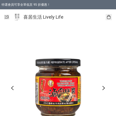
特選會員可享全單低至 95 折優惠！
購物折後滿$600免運費優惠 (減價貨品除外）
購物折後滿$320 即可免費於「順豐站」或「順豐智能櫃」自提點取貨 （冷凍食品/
喜居生活 Lively Life