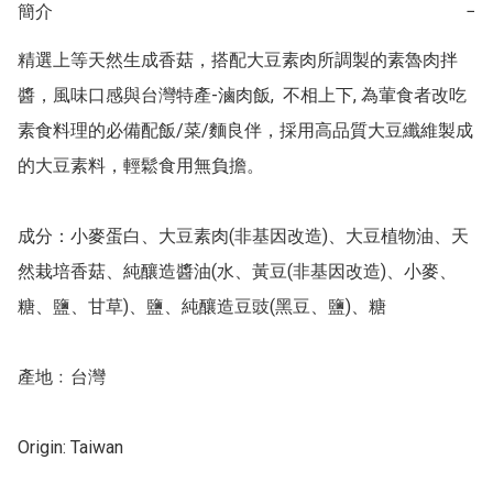
簡介
−
精選上等天然生成香菇，搭配大豆素肉所調製的素魯肉拌
醬，風味口感與台灣特產-滷肉飯,  不相上下, 為葷食者改吃
素食料理的必備配飯/菜/麵良伴，採用高品質大豆纖維製成
的大豆素料，輕鬆食用無負擔。 

成分：小麥蛋白、大豆素肉(非基因改造)、大豆植物油、天
然栽培香菇、純釀造醬油(水、黃豆(非基因改造)、小麥、
糖、鹽、甘草)、鹽、純釀造豆豉(黑豆、鹽)、糖  

產地﹕台灣

Origin: Taiwan