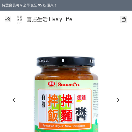
特選會員可享全單低至 95 折優惠！
購物折後滿$600免運費優惠 (減價貨品除外）
購物折後滿$320 即可免費於「順豐站」或「順豐智能櫃」自提點取貨 （冷凍食品/
喜居生活 Lively Life