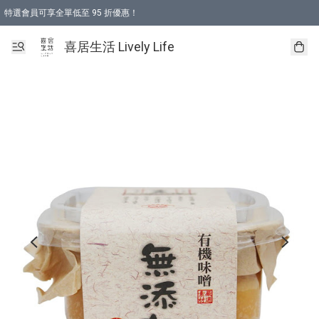
特選會員可享全單低至 95 折優惠！
購物折後滿$600免運費優惠 (減價貨品除外）
購物折後滿$320 即可免費於「順豐站」或「順豐智能櫃」自提點取貨 （冷凍食品/
喜居生活 Lively Life