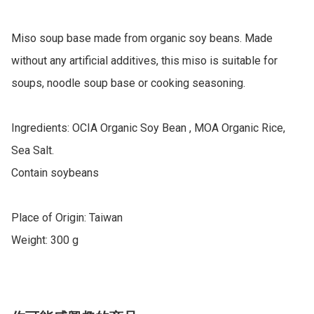
Miso soup base made from organic soy beans. Made 
without any artificial additives, this miso is suitable for 
soups, noodle soup base or cooking seasoning.

Ingredients: OCIA Organic Soy Bean , MOA Organic Rice, 
Sea Salt.

Contain soybeans

Place of Origin: Taiwan

Weight: 300 g