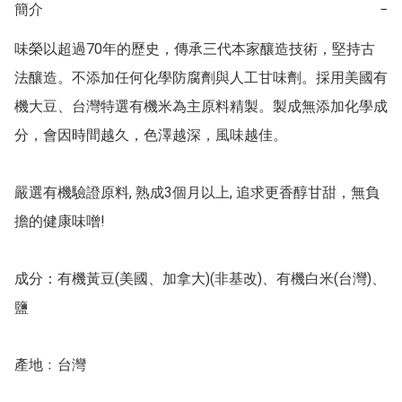
簡介
−
味榮以超過70年的歷史，傳承三代本家釀造技術，堅持古
法釀造。不添加任何化學防腐劑與人工甘味劑。採用美國有
機大豆、台灣特選有機米為主原料精製。製成無添加化學成
分，會因時間越久，色澤越深，風味越佳。

嚴選有機驗證原料, 熟成3個月以上, 追求更香醇甘甜，無負
擔的健康味噌!

成分：有機黃豆(美國、加拿大)(非基改)、有機白米(台灣)、
鹽

產地﹕台灣
