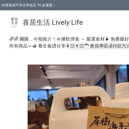
特選會員可享全單低至 95 折優惠！
購物折後滿$600免運費優惠 (減價貨品除外）
購物折後滿$320 即可免費於「順豐站」或「順豐智能櫃」自提點取貨 （冷凍食品/
喜居生活 Lively Life
🌈🌈 團購．今期推介！
🍚揀飲擇食 ～ 嚴選食材
🍵 無農藥
所有商品
🍯 養生食譜分享
👩🏻👨🏻‍🦱 會員專區
💰付款方