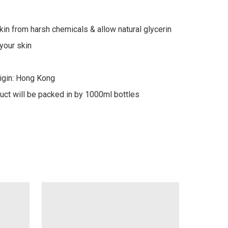
kin from harsh chemicals & allow natural glycerin 
your skin

igin: Hong Kong

uct will be packed in by 1000ml bottles 