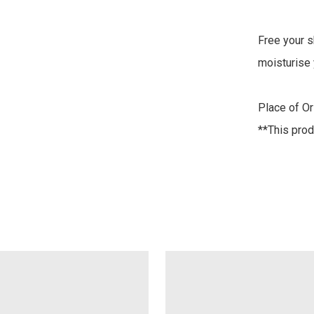
Free your s
moisturise 
Place of Or
**This prod