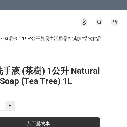
球～♻️環保｜👫🏻公平貿易生活用品
☂️ 減價/惜食貨品
液 (茶樹) 1公升 Natural
Soap (Tea Tree) 1L
+
加至購物車