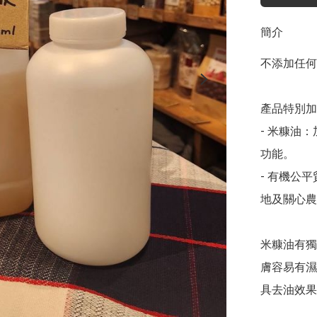
簡介
不添加任何
產品特別加
- 米糠油
功能。

- 有機公
地及關心農
米糠油有獨
膚容易有濕
具去油效果