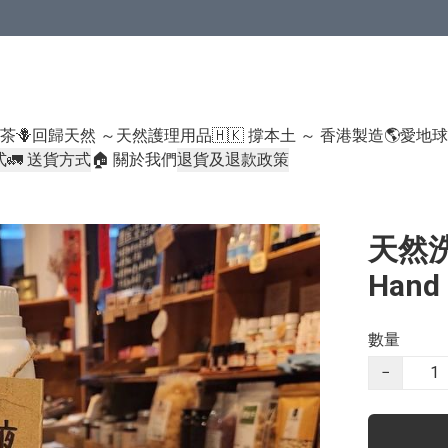
米類/厠紙/6折或以下貨品除外）
好茶
🪻回歸天然 ～天然護理用品
🇭🇰 撐本土 ～ 香港製造
🌎愛地
式
🚛 送貨方式
🏠 關於我們
退貨及退款政策
天然洗手
Hand 
數量
−