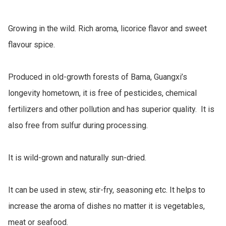
Growing in the wild. Rich aroma, licorice flavor and sweet 
flavour spice. 

Produced in old-growth forests of Bama, Guangxi’s 
longevity hometown, it is free of pesticides, chemical 
fertilizers and other pollution and has superior quality.  It is 
also free from sulfur during processing.

It is wild-grown and naturally sun-dried.

It can be used in stew, stir-fry, seasoning etc. It helps to 
increase the aroma of dishes no matter it is vegetables, 
meat or seafood.