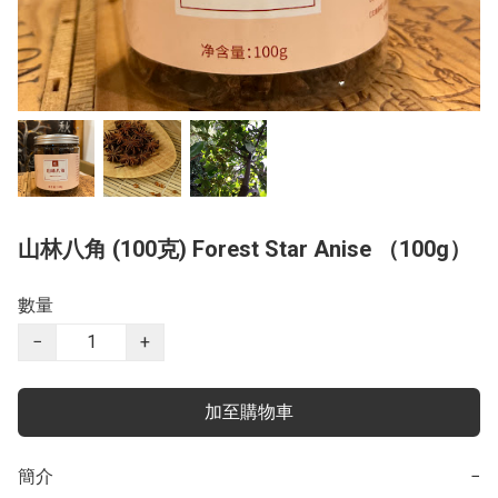
山林八角 (100克) Forest Star Anise （100g）
數量
−
+
加至購物車
簡介
−