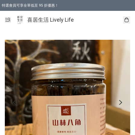
特選會員可享全單低至 95 折優惠！
購物折後滿$600免運費優惠 (減價貨品除外）
購物折後滿$320 即可免費於「順豐站」或「順豐智能櫃」自提點取貨 （冷凍食品/
喜居生活 Lively Life