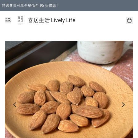
特選會員可享全單低至 95 折優惠！
購物折後滿$600免運費優惠 (減價貨品除外）
購物折後滿$320 即可免費於「順豐站」或「順豐智能櫃」自提點取貨 （冷凍食品/
喜居生活 Lively Life