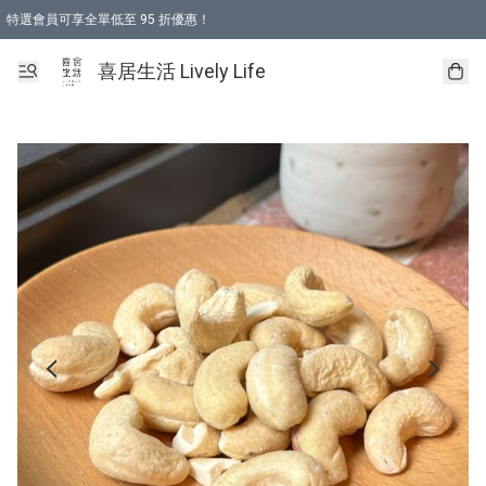
特選會員可享全單低至 95 折優惠！
購物折後滿$600免運費優惠 (減價貨品除外）
購物折後滿$320 即可免費於「順豐站」或「順豐智能櫃」自提點取貨 （冷凍食品/
喜居生活 Lively Life