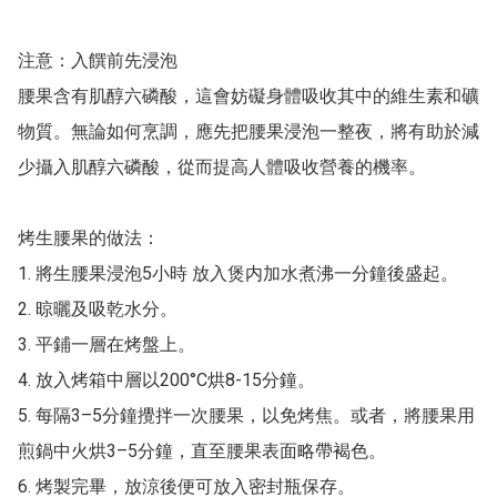
注意：入饌前先浸泡

腰果含有肌醇六磷酸，這會妨礙身體吸收其中的維生素和礦
物質。無論如何烹調，應先把腰果浸泡一整夜，將有助於減
少攝入肌醇六磷酸，從而提高人體吸收營養的機率。

烤生腰果的做法：

1. 將生腰果浸泡5小時 放入煲内加水煮沸一分鐘後盛起。

2. 晾曬及吸乾水分。

3. 平鋪一層在烤盤上。

4. 放入烤箱中層以200°C烘8-15分鐘。

5. 每隔3–5分鐘攪拌一次腰果，以免烤焦。或者，將腰果用
煎鍋中火烘3–5分鐘，直至腰果表面略帶褐色。

6. 烤製完畢，放涼後便可放入密封瓶保存。
