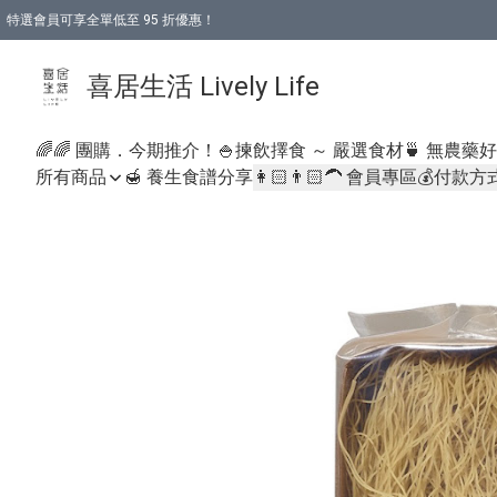
特選會員可享全單低至 95 折優惠！
購物折後滿$600免運費優惠 (減價貨品除外）
購物折後滿$320 即可免費於「順豐站」或「順豐智能櫃」自提點取貨 （冷凍食品/
喜居生活 Lively Life
🌈🌈 團購．今期推介！
🍚揀飲擇食 ～ 嚴選食材
🍵 無農藥
所有商品
🍯 養生食譜分享
👩🏻👨🏻‍🦱 會員專區
💰付款方