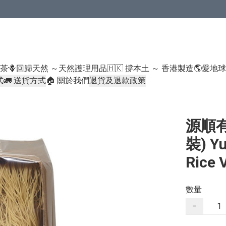
米類/厠紙/6折或以下貨品除外）
好茶
🪻回歸天然 ～天然護理用品
🇭🇰 撐本土 ～ 香港製造
🌎愛地
式
🚛 送貨方式
🏠 關於我們
退貨及退款政策
源順有
裝) Yu
Rice 
數量
−