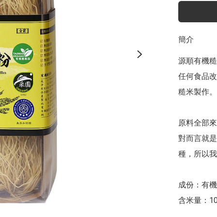
簡介
源順有機糙
任何食品改
糙米製作。

原料全部來
對而言就是
種，所以我
成份：有機糙
含米量：100