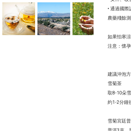
• 通過國際
農藥殘餘測
如果怕寒涼
注意：懷孕
建議沖泡方
雪菊茶

取8-10
約1-2分鐘
雪菊宮廷普
普洱3克，