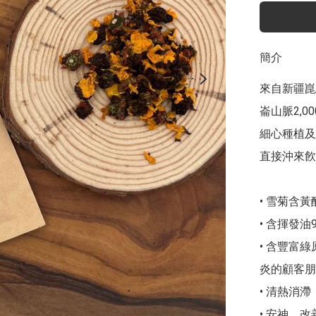
簡介
來自新疆崑
崙山脈2,
細心種植及
直接沖來飮
• 雪菊含黃
• 含揮發油
• 含豐富
炎的顧客朋
• 清熱消
• 安神、改