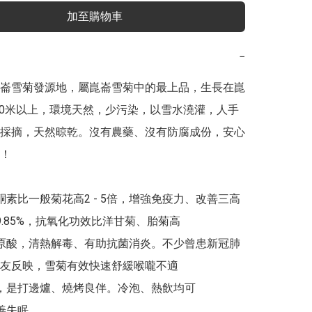
加至購物車
−
崙雪菊發源地，屬崑崙雪菊中的最上品，生長在崑
000米以上，環境天然，少污染，以雪水澆灌，人手
採摘，天然晾乾。沒有農藥、沒有防腐成份，安心
！

酮素比一般菊花高2 - 5倍，增強免疫力、改善三高

9.85%，抗氧化功效比洋甘菊、胎菊高

綠原酸，清熱解毒、有助抗菌消炎。不少曾患新冠肺
友反映，雪菊有效快速舒緩喉嚨不適

滯，是打邊爐、燒烤良伴。冷泡、熱飲均可

善失眠
