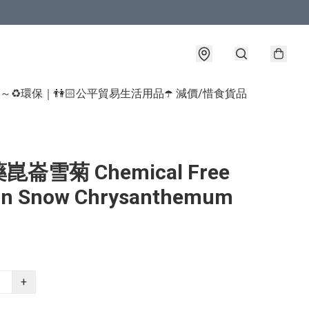
球～♻️環保｜👫🏻公平貿易生活用品
☂️ 減價/惜食貨品
崙雪菊 Chemical Free
un Snow Chrysanthemum
+