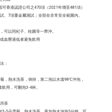
認可香港認證公司之470項（2021年增至481項）
試、7項重金屬測試；全部在非常安全範圍內。

，可以同杞子、桂圓等一齊沖。

或血壓過低者避免飲用

法：

朵雪菊，熱水洗茶，倒掉，第二泡以水溫98℃沖泡，
後飲用，可翻泡3-4杯。

洱茶

加3-5朵雪菊，熱水洗茶，再加熱水沖泡5分鐘，可