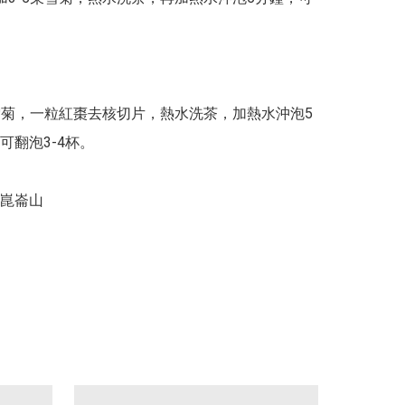
朵雪菊，一粒紅棗去核切片，熱水洗茶，加熱水沖泡5
翻泡3-4杯。

崑崙山
