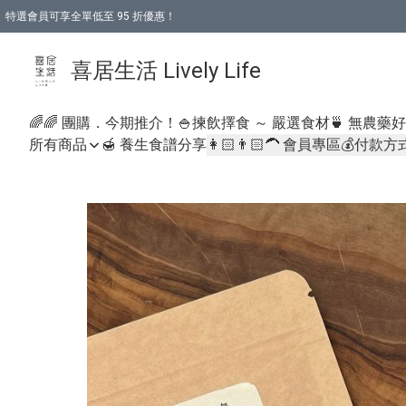
特選會員可享全單低至 95 折優惠！
購物折後滿$600免運費優惠 (減價貨品除外）
購物折後滿$320 即可免費於「順豐站」或「順豐智能櫃」自提點取貨 （冷凍食品/
喜居生活 Lively Life
🌈🌈 團購．今期推介！
🍚揀飲擇食 ～ 嚴選食材
🍵 無農藥
所有商品
🍯 養生食譜分享
👩🏻👨🏻‍🦱 會員專區
💰付款方