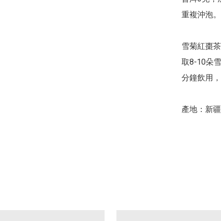
重複沖泡。

雪菊紅棗茶

取8-10
分鐘飲用，可
產地：新疆