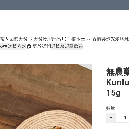
米類/厠紙/6折或以下貨品除外）
好茶
🪻回歸天然 ～天然護理用品
🇭🇰 撐本土 ～ 香港製造
🌎愛地
式
🚛 送貨方式
🏠 關於我們
退貨及退款政策
無農藥崑
Kunl
15g
數量
−