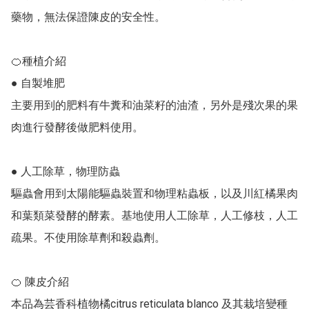
藥物，無法保證陳皮的安全性。

🍊種植介紹

● 自製堆肥 

主要用到的肥料有牛糞和油菜籽的油渣，另外是殘次果的果
肉進行發酵後做肥料使用。

● 人工除草，物理防蟲 

驅蟲會用到太陽能驅蟲裝置和物理粘蟲板，以及川紅橘果肉
和葉類菜發酵的酵素。基地使用人工除草，人工修枝，人工
疏果。不使用除草劑和殺蟲劑。

🍊 陳皮介紹 

本品為芸香科植物橘citrus reticulata blanco 及其栽培變種