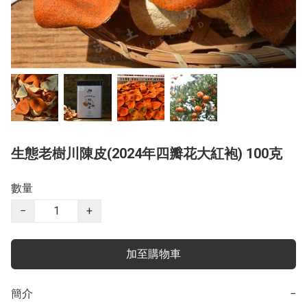
生態老樹川陳皮(2024年四瓣花大紅袍) 100克
數量
−
+
加至購物車
簡介
−