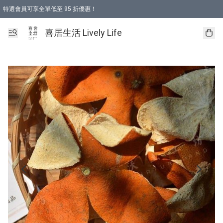
特選會員可享全單低至 95 折優惠！
購物折後滿$600免運費優惠 (減價貨品除外）
購物折後滿$320 即可免費於「順豐站」或「順豐智能櫃」自提點取貨 （冷凍食品/
喜居生活 Lively Life