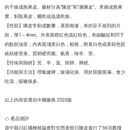
的干燥成熟果皮。藥材分為“陳皮”和“廣陳皮”。釆摘成熟果
實，剝取果皮，曬乾或低溫乾燥。 

【性狀】陳皮常剝成數瓣，基部相連，有的呈不規則的片
狀，厚1～4mm。外表面橙紅色或紅棕色，有細皺紋和凹下
的點狀油室；內表面淺黃白色，粗糙，附黃白色或黃棕色筋
絡狀維管束。質稍硬而脆。氣香，味辛、苦。 

【性味與歸經】苦、辛，溫。歸肺、脾經。　 

【功能與主治】理氣健脾，燥濕化痰。用於脘腹脹滿，食少
吐瀉，咳嗽痰多。

以上內容節選自中國藥典 2020版 

🍊 產品測評 

資中縣川紅橘種植協會對生態老樹川陳皮進行了56項農殘