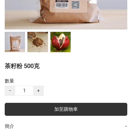
茶籽粉 500克
數量
−
+
加至購物車
簡介
−