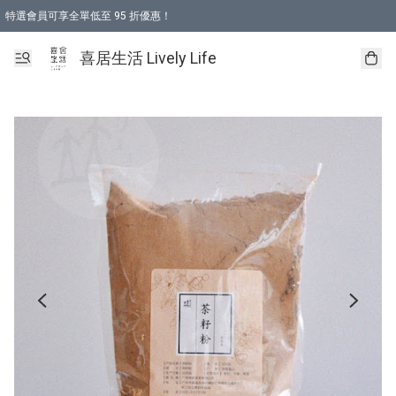
特選會員可享全單低至 95 折優惠！
購物折後滿$600免運費優惠 (減價貨品除外）
購物折後滿$320 即可免費於「順豐站」或「順豐智能櫃」自提點取貨 （冷凍食品/
喜居生活 Lively Life