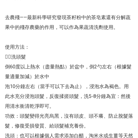
去農殘——最新科學研究發現茶籽粉中的茶皂素還有分解蔬
果中的殘存農藥的作用，可以作為果蔬清洗劑使用。

使用方法：

💇‍♀️洗頭髮

倒60度以上熱水（盡量熱點）於盆中，倒2勺左右（根據髮
量適量加減）於水中

泡10分鐘左右（當手可以下去為止），浸泡水為褐色。用
此水充分浸泡頭髮，反復揉搓頭髮，洗5-8分鐘為宜：然後
用清水衝清乾淨即可。

功效：頭髮變得光亮烏黑，沒有頭皮、頭不癢、防止脫髮落
髮，修復受損發質、給頭髮補充養份。

洗頭：也可以根據個人需求添加白醋，淘米水或生薑等天然