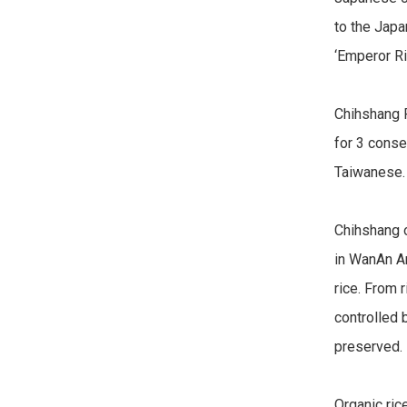
to the Japa
‘Emperor Ric
Chihshang R
for 3 consec
Taiwanese.

Chihshang o
in WanAn Ar
rice. From r
controlled 
preserved.

Organic ric