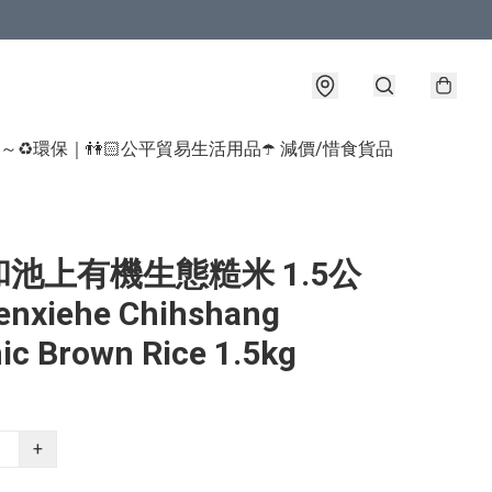
球～♻️環保｜👫🏻公平貿易生活用品
☂️ 減價/惜食貨品
池上有機生態糙米 1.5公
nxiehe Chihshang
ic Brown Rice 1.5kg
+