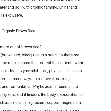
ater and soil with organic farming, Chihshang 
 is exclusive.

: Organic Brown Rice

more out of brown rice?

brown, red, black) rice is a seed, so there are 
ense mechanisms that protect the nutrients within 
 includes enzyme inhibitors, phytic acid, tannins. 
hree common ways to remove it: soaking, 
, and fermentation. Phytic acid is found in the 
of grains, and it hinders the body's absorption of 
uch as calcium, magnesium, copper, magnesium, 
hen we soak the unpolished rice(seed), we are 