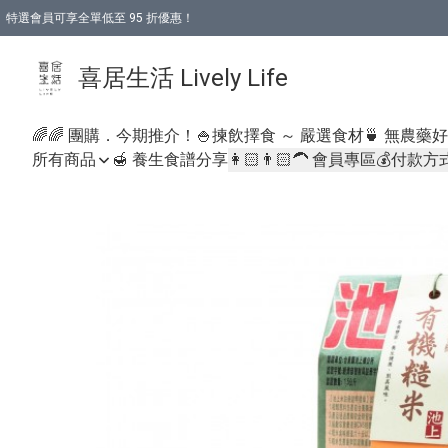
特選會員可享全單低至 95 折優惠！
購物折後滿$600免運費優惠 (減價貨品除外）
購物折後滿$320 即可免費於「順豐站」或「順豐智能櫃」自提點取貨 （冷凍食品/
喜居生活 Lively Life
🌈🌈 團購．今期推介！
🍚揀飲擇食 ～ 嚴選食材
🍵 無農藥
所有商品
🍯 養生食譜分享
👩🏻👨🏻‍🦱 會員專區
💰付款方