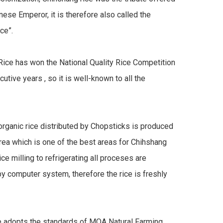
nese Emperor, it is therefore also called the 
e”.

ice has won the National Quality Rice Competition 
utive years , so it is well-known to all the 
rganic rice distributed by Chopsticks is produced 
ea which is one of the best areas for Chihshang 
ice milling to refrigerating all proceses are 
by computer system, therefore the rice is freshly 
e adopts the standards of MOA Natural Farming 