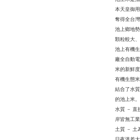
本天皇御用
奪得全台灣
池上鄉地勢
顆粒較大、
池上有機生
廠全自動電
米的新鮮度
有機生態米
結合了水質
的池上米。

水質 － 
岸皆無工業
土質 － 
日夜溫差大 