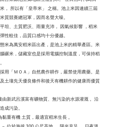
米， 所以有「皇帝米」 之稱。池上米因連續三屆 
米質競賽總冠軍，因而名聲大噪。

平坦、土質肥沃、雨量充沛， 因氣候影響 ，稻米
彈性較佳，品質口感均十分優越。

態米為萬安稻米區出產，是池上米的精華產區。米
腦碾米，儲藏室也是採用電腦控制溫度，可保持稻
。

採用「ＭＯＡ」自然農作耕作，嚴禁使用農藥。是
及土壤先天優良條件和後天有機耕作的健康而優質
直接由新武呂溪富有礦物質、無污染的水源灌溉 。沿
造成污染。

土為黏重有機 土質，最適宜稻米生長 。

－ 位於海拔 300 公尺高地 ， 陽光充足 ， 日夜溫