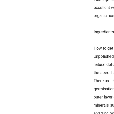
excellent w
organic rice
Ingredients
How to get 
Unpolished (
natural def
the seed. It
There are t
germination
outer layer 
minerals s
and zinc. W