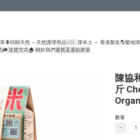
米類/厠紙/6折或以下貨品除外）
好茶
🪻回歸天然 ～天然護理用品
🇭🇰 撐本土 ～ 香港製造
🌎愛地
式
🚛 送貨方式
🏠 關於我們
退貨及退款政策
陳協和
斤 Che
Organ
數量
−