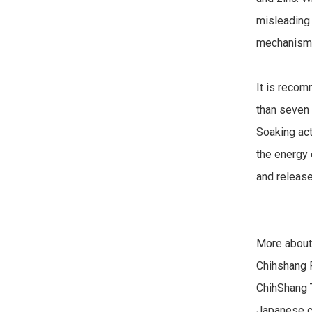
misleading 
mechanisms
It is recom
than seven 
Soaking act
the energy 
and release
More about
Chihshang R
ChihShang T
Japanese co