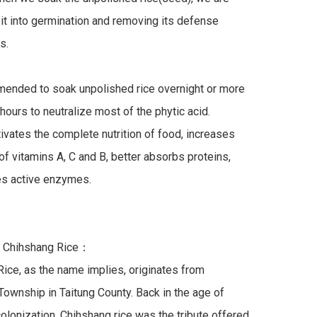
it into germination and removing its defense 
.

mended to soak unpolished rice overnight or more 
hours to neutralize most of the phytic acid. 
ivates the complete nutrition of food, increases 
of vitamins A, C and B, better absorbs proteins, 
s active enzymes.

 Chihshang Rice：

ice, as the name implies, originates from 
ownship in Taitung County. Back in the age of 
lonization, Chihshang rice was the tribute offered 