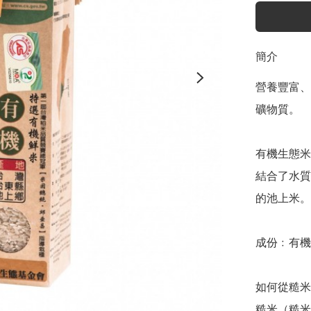
簡介
營養豐富、
礦物質。

有機生態米
結合了水質
的池上米。

成份﹕有機糙
如何從糙米
糙米（糙米