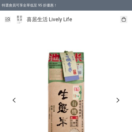
特選會員可享全單低至 95 折優惠！
購物折後滿$600免運費優惠 (減價貨品除外）
購物折後滿$320 即可免費於「順豐站」或「順豐智能櫃」自提點取貨 （冷凍食品/
喜居生活 Lively Life