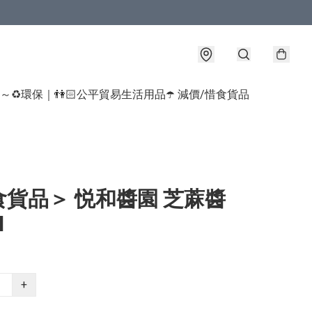
球～♻️環保｜👫🏻公平貿易生活用品
☂️ 減價/惜食貨品
食貨品＞ 悦和醬園 芝蔴醬
l
+