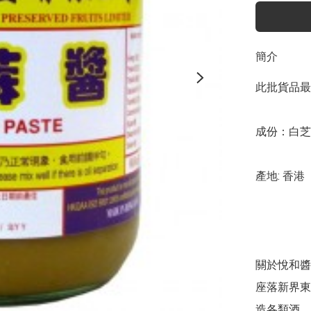
簡介
此批貨品最佳
成份：白芝
產地: 香港

關於悅和醬
座落新界東
造各類酒、