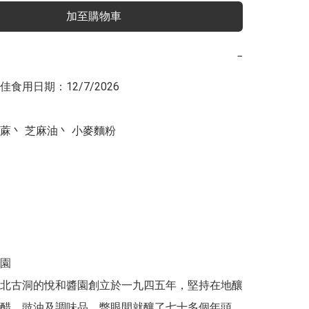
加至購物車
−
食用日期：12/7/2026

蔴丶 芝麻油丶 小麥麵粉

園

北古洞的悅和醬園創立於一九四五年，堅持在地釀
醋、豉油及調味品，瞥眼間就釀了七十多個年頭。