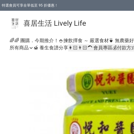
特選會員可享全單低至 95 折優惠！
購物折後滿$600免運費優惠 (減價貨品除外）
購物折後滿$320 即可免費於「順豐站」或「順豐智能櫃」自提點取貨 （冷凍食品/
喜居生活 Lively Life
🌈🌈 團購．今期推介！
🍚揀飲擇食 ～ 嚴選食材
🍵 無農藥
所有商品
🍯 養生食譜分享
👩🏻👨🏻‍🦱 會員專區
💰付款方