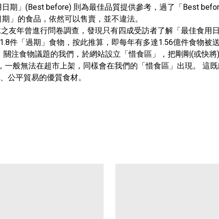
(Best before) 則為最佳品質提供參考，過了「Best b
日期」的食品，依然可以售賣，並不違法。
香港地球之友年曾進行問卷調查，發現只有四成受訪者了解「最佳食用
置1.8件「過期」食物，按此推算，即每年有多達1.56億件食物
e」，關注食物議題的我們，於網站設立「惜食區」，把剛剛(或快將)過了
品，一般無法在超市上架，同樣會在我們的「惜食區」出現。 這
、公平貿易的優質食材。