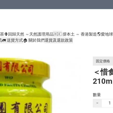
米類/厠紙/6折或以下貨品除外）
好茶
🪻回歸天然 ～天然護理用品
🇭🇰 撐本土 ～ 香港製造
🌎愛地
式
🚛 送貨方式
🏠 關於我們
退貨及退款政策
固定價格
＜惜
210m
數量
−