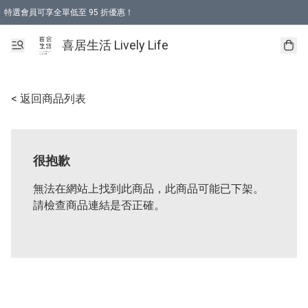
特選會員可享全單低至 95 折優惠！
購物折後滿$600免運費優惠 (減價貨品除外）
購物折後滿$320 即可免費於「順豐站」或「順豐智能櫃」自提點取貨 （冷凍食品/
喜居生活 Lively Life
< 返回商品列表
很抱歉
無法在網站上找到此商品，此商品可能已下架。
請檢查商品連結是否正確。