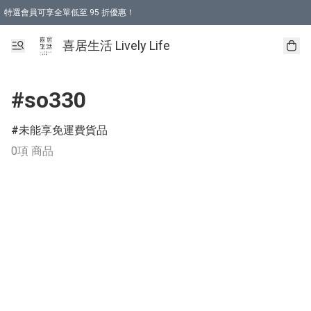
特選會員可享全單低至 95 折優惠！
購物折後滿$600免運費優惠 (減價貨品除外）
購物折後滿$320 即可免費於「順豐站」或「順豐智能櫃」自提點取貨 （冷凍食品/
喜居生活 Lively Life
#so330
未能享免運費貨品
0項 商品