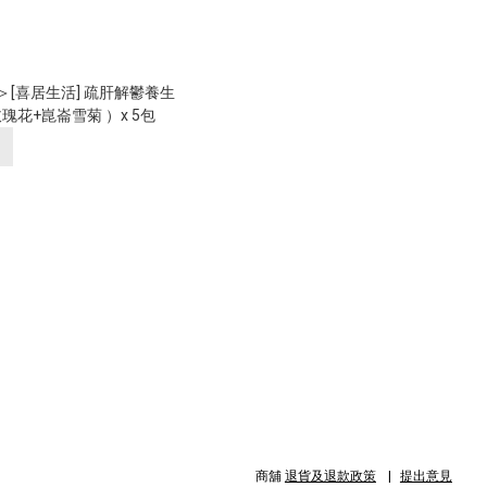
＞[喜居生活] 疏肝解鬱養生
瑰花+崑崙雪菊 ）x 5包
商舖
退貨及退款政策
提出意見