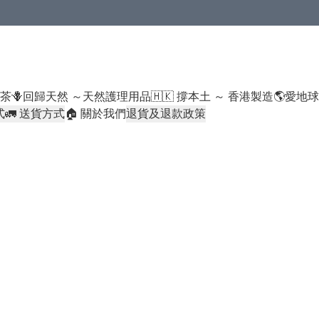
米類/厠紙/6折或以下貨品除外）
好茶
🪻回歸天然 ～天然護理用品
🇭🇰 撐本土 ～ 香港製造
🌎愛地
式
🚛 送貨方式
🏠 關於我們
退貨及退款政策