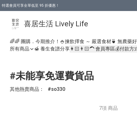
特選會員可享全單低至 95 折優惠！
購物折後滿$600免運費優惠 (減價貨品除外）
購物折後滿$320 即可免費於「順豐站」或「順豐智能櫃」自提點取貨 （冷凍食品/
喜居生活 Lively Life
🌈🌈 團購．今期推介！
🍚揀飲擇食 ～ 嚴選食材
🍵 無農藥
所有商品
🍯 養生食譜分享
👩🏻👨🏻‍🦱 會員專區
💰付款方
#未能享免運費貨品
其他熱賣商品：
so330
7項 商品