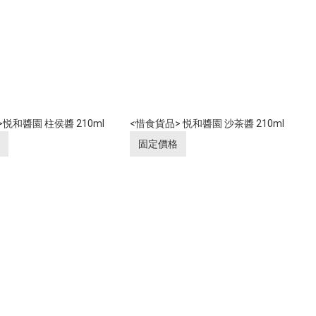
悦和醬園 柱侯醬 210ml
<惜食貨品> 悦和醬園 沙茶醬 210ml
固定價格