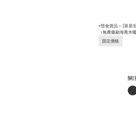
<惜食貨品＞ [喜居
（無農藥勐海喬木曬
包
固定價格
關