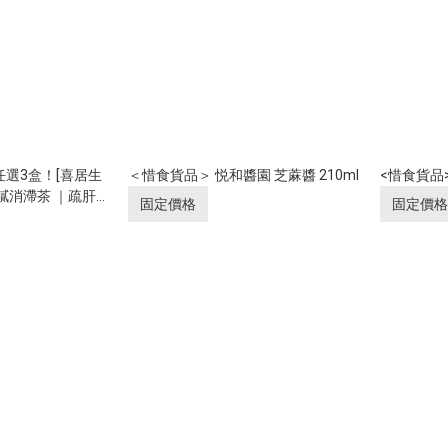
 任選3盒！[喜居生
＜惜食貨品＞ 悦和醬園 芝蔴醬 210ml
<惜食貨品>
膩消滯茶 ｜疏肝
固定價格
固定價格