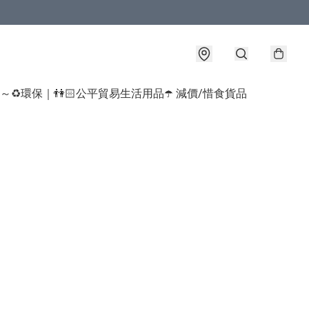
球～♻️環保｜👫🏻公平貿易生活用品
☂️ 減價/惜食貨品