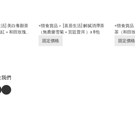
生活] 美白養顏茶
<惜食貨品＞ [喜居生活] 解膩消滯茶
<惜食貨品
紅＋和田玫瑰）6
（無農藥雪菊＋宮廷普洱 ）x 8包
茶（和田玫
固定價格
固定價格
注我們